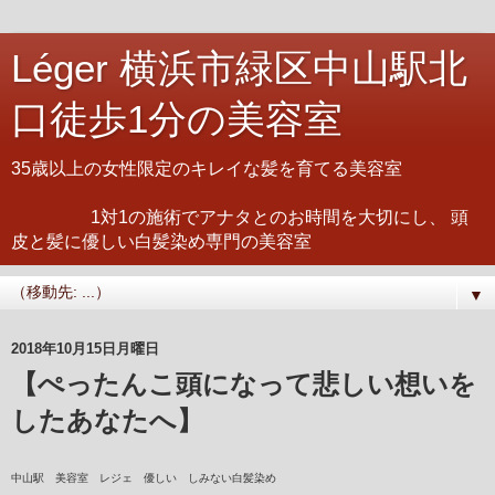
Léger 横浜市緑区中山駅北
口徒歩1分の美容室
35歳以上の女性限定のキレイな髪を育てる美容室
1対1の施術でアナタとのお時間を大切にし、 頭
皮と髪に優しい白髪染め専門の美容室
▼
2018年10月15日月曜日
【ぺったんこ頭になって悲しい想いを
したあなたへ】
中山駅 美容室 レジェ 優しい しみない白髪染め