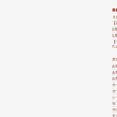
最
３
【
2
1
【
た
カ
お
お
お
カ
カ
シ
セ
そ
チ