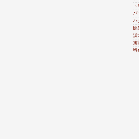
ト
パ
ハ
開
漢
施
料