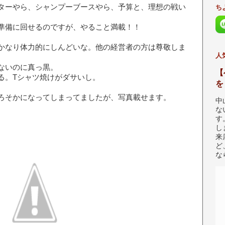
ターやら、シャンプーブースやら、予算と、理想の戦い
ち
準備に回せるのですが、やること満載！！
かなり体力的にしんどいな。他の経営者の方は尊敬しま
人
ないのに真っ黒。
【
る。Tシャツ焼けがダサいし。
を
ろそかになってしまってましたが、写真載せます。
中
な
す
し
来
ど
な