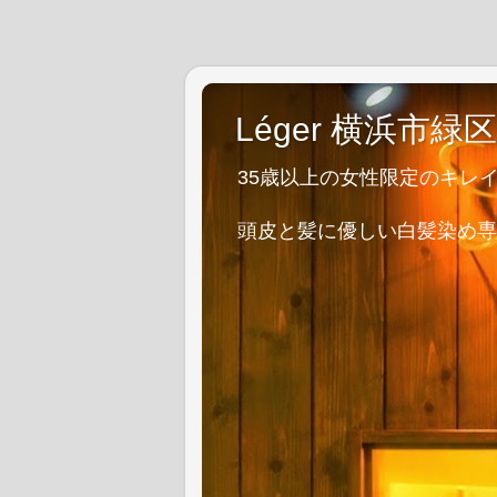
Léger 横浜市
35歳以上の女性限定のキレ
1対1の施
頭皮と髪に優しい白髪染め専