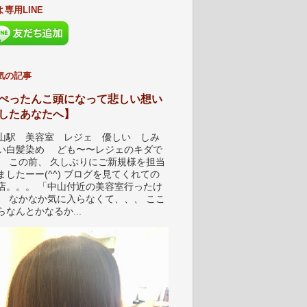
よ専用LINE
気の記事
ぺったんこ頭になって悲しい想い
したあなたへ】
山駅 美容室 レジェ 優しい しみ
い白髪染め ども〜〜レジェのキダで
。 この前、 久しぶりにご新規様を担当
ましたーー(^^) ブログを見てくれての
店。。。 「中山付近の美容室行ったけ
、 なかなか気に入らなくて、、、 ここ
らなんとかなるか...