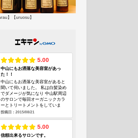
rau】【uruosu】