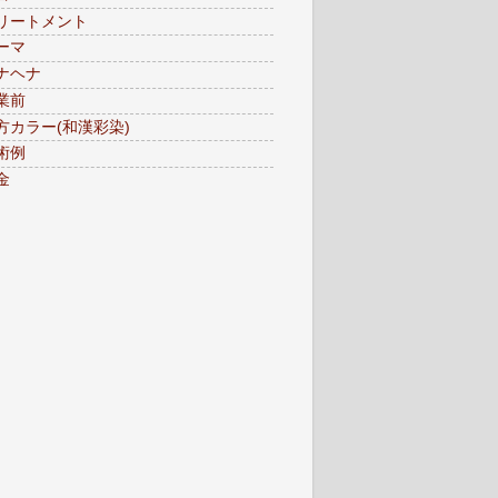
リートメント
ーマ
ナヘナ
業前
方カラー(和漢彩染)
術例
金