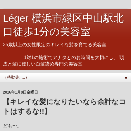
Léger 横浜市緑区中山駅北
口徒歩1分の美容室
35歳以上の女性限定のキレイな髪を育てる美容室
1対1の施術でアナタとのお時間を大切にし、 頭
皮と髪に優しい白髪染め専門の美容室
▼
2016年1月8日金曜日
【キレイな髪になりたいなら余計なコ
トはするな!!】
ども〜。