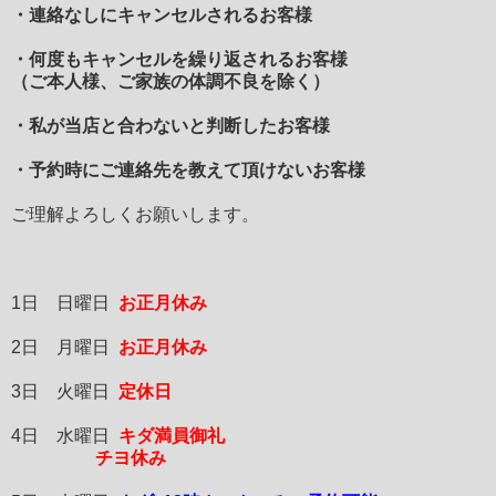
・連絡なしにキャンセルされるお客様
・何度もキャンセルを繰り返されるお客様
（ご本人様
、ご
家族の体調不良を除く）
・私が当店と合わないと判断したお客様
・予約時にご連絡先を教えて頂けないお客様
ご理解よろしくお願いします。
1日 日曜日
お正月休み
2日 月曜日
お正月休み
3日 火曜日
定休日
4日 水曜日
キダ満員御礼
チヨ休み