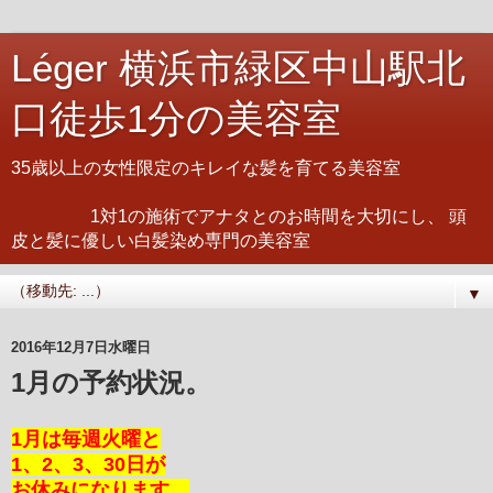
Léger 横浜市緑区中山駅北
口徒歩1分の美容室
35歳以上の女性限定のキレイな髪を育てる美容室
1対1の施術でアナタとのお時間を大切にし、 頭
皮と髪に優しい白髪染め専門の美容室
▼
2016年12月7日水曜日
1月の予約状況。
1月は毎週火曜と
1、2、3、30
日が
お休みになります。