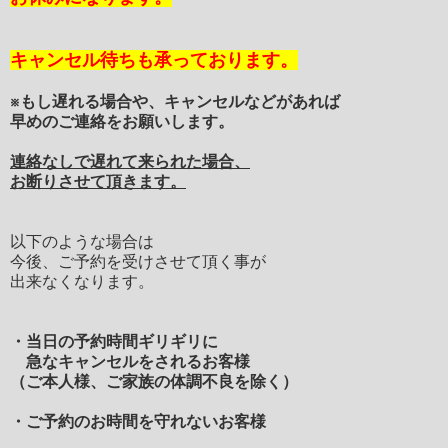
キャンセル待ちも承っております。
※もし遅れる場合や、キャンセルなどがあれば
早めのご連絡をお願いします。
連絡なしで遅れて来られた場合、
お断りさせて頂きます。
以下のような場合は
今後、ご予約を受けさせて頂く事が
出来なくなります。
・当日の予約時間ギリギリに
急なキャンセルをされるお客様
（ご本人様
、ご
家族の体調不良を除く）
・ご予約のお時間を守れないお客様