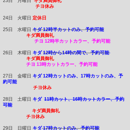
23日 月曜日
キダ満員御礼
チヨ休み
24日 火曜日
定休日
25日 水曜日
キダ
12時半カット
のみ
、予約可能
キダ満員御礼
チヨ 12時半カットカラー
、予約可能
26日 木曜日
キダ
12時から14時の間で
、予約可能
キダ満員御礼
チヨ 13時カットカラー、予約可能
27日 金曜日
キダ
12時カットのみ、17時カットのみ
、予
約可能
チヨ休み
28日 土曜日
キダ
11時カット、16時カットカラー
、予約
可能
キダ満員御礼
チヨ休み
29日 日曜日
キダ
17時カットのみ
、予約可能