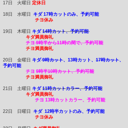
17日 火曜日
定休日
18日 水曜日
キダ
17時カットのみ、
予約可能
チヨ休み
19日 木曜日
キダ
14時カット
、予約可能
キダ満員御礼
チヨ
9時半から11時の間で、予約可能
チヨ満員御礼
20日 金曜日
キダ
9時カット
、13時カット、
17時カット
、
予約可能
チヨ
9時半10時カット、予約可能
チヨ満員御礼
21日 土曜日
キダ
11時カットカラー
、予約可能
キダ満員御礼
チヨ 13時カットカラー、予約可能
22日 日曜日
キダ 12
時半カットのみ
、予約可能
チヨ休み