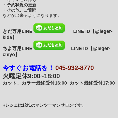
・予約状況の更新
・その他、ご質問
などが出来るようになります。
きだ専用LINE
LINE ID
【@leger-
kida】
ちよ専用LINE
LINE ID【@leger-
chiyo】
今すぐお電話を！
045-932-8770
火曜定休
9:00~18:00
カット、カラー最終受付16:00
カット最終受付17:00
※レジェは1対1のマンツーマンサロンです。