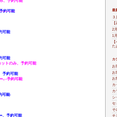
のみ、予約可能
最
予約可能
３
【
2
約可能
1
【
た
約可能
カ
カットのみ、予約可能
お
お
、
予約可能
お
ー、予約可能
カ
カ
約可能
シ
セ
そ
ー
、
予約可能
チ