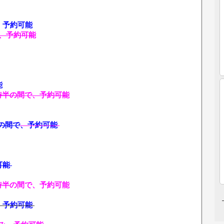
、予約可能
ー、予約可能
能
時半の間で、予約可能
時の間で
、予約可能
可能
時半の間で、予約可能
、
予約可能