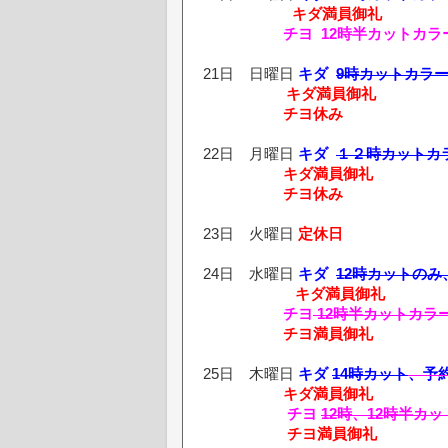
キダ満員御礼
チヨ 12時半カットカ
21日 日曜日
キダ
9時カットカラ
キダ満員御礼
チヨ休み
22日 月曜日
キダ
１２時カットカ
キダ満員御礼
チヨ休み
23日 火曜日
定休日
24日 水曜日
キダ
12時カットのみ
キダ満員御礼
チヨ
12時半カットカラ
チヨ満員御礼
25日 木曜日
キダ
14時カット
、
予
キダ満員御礼
チヨ
12時、12時半カ
チヨ満員御礼