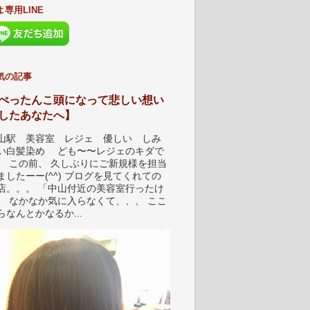
よ専用LINE
気の記事
ぺったんこ頭になって悲しい想い
したあなたへ】
山駅 美容室 レジェ 優しい しみ
い白髪染め ども〜〜レジェのキダで
。 この前、 久しぶりにご新規様を担当
ましたーー(^^) ブログを見てくれての
店。。。 「中山付近の美容室行ったけ
、 なかなか気に入らなくて、、、 ここ
らなんとかなるか...