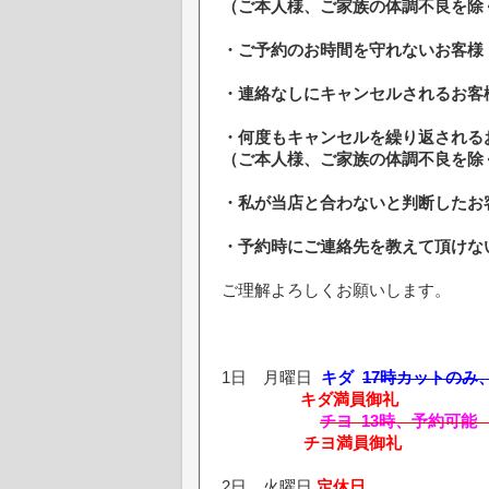
（ご本人様
、ご
家族の体調不良を除
・ご予約のお時間を守れないお客様
・連絡なしにキャンセルされるお客
・何度もキャンセルを繰り返される
（ご本人様
、ご
家族の体調不良を除
・私が当店と合わないと判断したお
・予約時にご連絡先を教えて頂けな
ご理解よろしくお願いします。
1日 月曜日
キダ
17時カットのみ
キダ満員御礼
チヨ 13時、予約可能
チヨ満員御礼
2日 火曜日
定休日