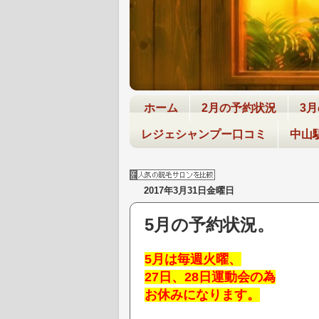
ホーム
2月の予約状況
3
レジェシャンプー口コミ
中山
2017年3月31日金曜日
5月の予約状況。
5月は毎週火曜、
27日、28日運動会の為
お休みになります。