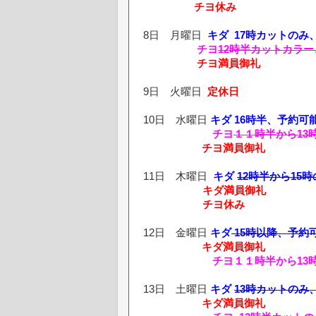
チヨ休み
8日 月曜日
キダ
17時カットのみ
チヨ
12時半カットカラ
チヨ満員御礼
9日 火曜日
定休日
10日 水曜日
キダ 16時半
、予約可
チヨ
１１時半から13
チヨ満員御礼
11日 木曜日
キダ
12時半から15
キダ満員御礼
チヨ休み
12日 金曜日
キダ
15時以降
、予約
キダ満員御礼
チヨ１１時半から13
13日 土曜日
キダ
13時カットのみ
キダ満員御礼